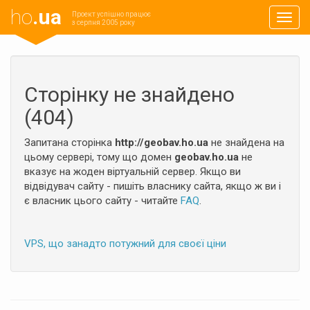
ho
.ua
Проект успішно працює
Навиг
з серпня 2005 року
Сторінку не знайдено
(404)
Запитана сторінка
http://geobav.ho.ua
не знайдена на
цьому сервері, тому що домен
geobav.ho.ua
не
вказує на жоден віртуальній сервер. Якщо ви
відвідувач сайту - пишіть власнику сайта, якщо ж ви і
є власник цього сайту - читайте
FAQ
.
VPS, що занадто потужний для своєї ціни